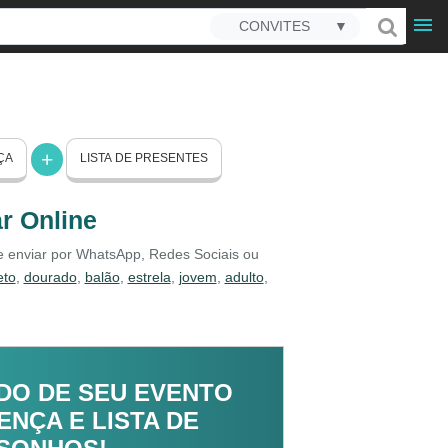
CONVITES
▼
ÇA
LISTA DE PRESENTES
r Online
 e enviar por WhatsApp, Redes Sociais ou
eto
,
dourado
,
balão
,
estrela
,
jovem
,
adulto
,
DO DE SEU EVENTO
NÇA E LISTA DE