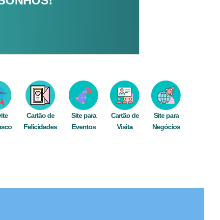
 SONHOS!
ite
Cartão de
Site para
Cartão de
Site para
asco
Felicidades
Eventos
Visita
Negócios