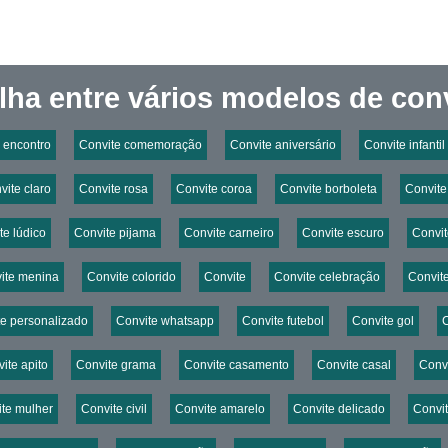
lha entre vários modelos de conv
 encontro
Convite comemoração
Convite aniversário
Convite infantil
vite claro
Convite rosa
Convite coroa
Convite borboleta
Convite
te lúdico
Convite pijama
Convite carneiro
Convite escuro
Convit
ite menina
Convite colorido
Convite
Convite celebração
Convite
te personalizado
Convite whatsapp
Convite futebol
Convite gol
C
ite apito
Convite grama
Convite casamento
Convite casal
Conv
te mulher
Convite civil
Convite amarelo
Convite delicado
Convi