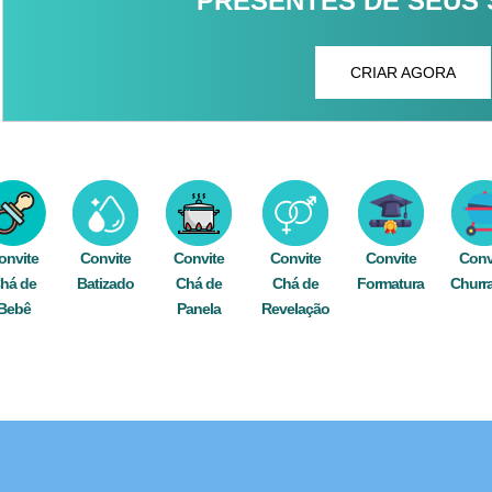
PRESENTES DE SEUS
CRIAR AGORA
onvite
Convite
Convite
Convite
Convite
Conv
há de
Batizado
Chá de
Chá de
Formatura
Churr
Bebê
Panela
Revelação