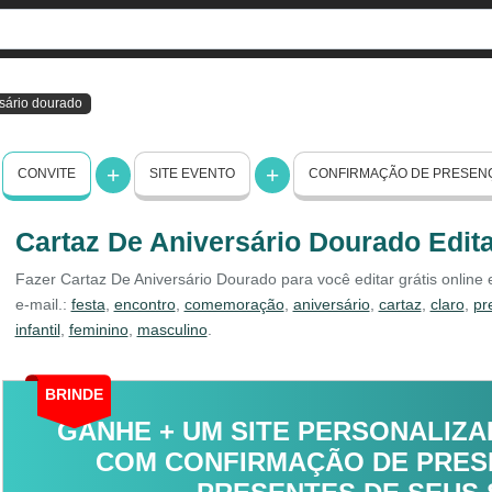
rsário dourado
CONVITE
SITE EVENTO
CONFIRMAÇÃO DE PRESEN
Cartaz De Aniversário Dourado Edita
Fazer Cartaz De Aniversário Dourado para você editar grátis online
e-mail.:
festa
,
encontro
,
comemoração
,
aniversário
,
cartaz
,
claro
,
pr
infantil
,
feminino
,
masculino
.
BRINDE
GANHE + UM SITE PERSONALIZA
COM CONFIRMAÇÃO DE PRESE