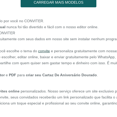
CARREGAR MAIS MODELOS
do por você no CONVITER.
tual
nunca foi tão divertido e fácil com o nosso editor online.
 CONVITER
atuitamente com seus dados em nosso site sem instalar nenhum progra
 você escolhe o tema do
convite
e personaliza gratuitamente com nossa
escolher, editar online, baixar e enviar gratuitamente pelo WhatsApp,
mpartilhe com quem quiser sem gastar tempo e dinheiro com isso. É mu
tor
e
PDF
para
criar seu Cartaz De Aniversário Dourado
.
ites online
personalizados. Nosso serviço oferece um site exclusivo p
onvite, seus convidados receberão um link personalizado que facilita 
diciona um toque especial e profissional ao seu convite online, garant