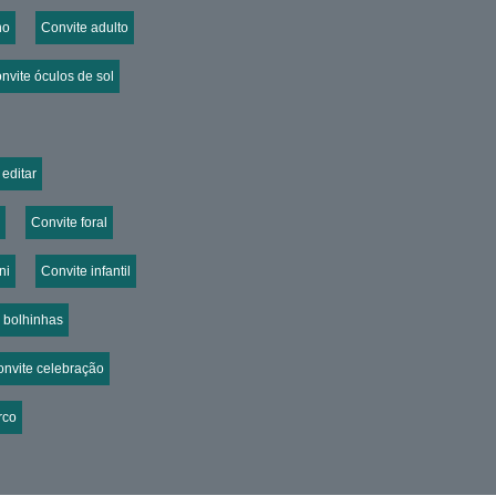
no
Convite adulto
nvite óculos de sol
editar
Convite foral
ni
Convite infantil
 bolhinhas
nvite celebração
rco