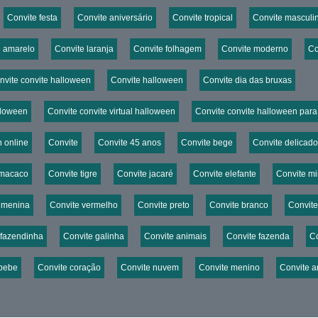
Convite festa
Convite aniversário
Convite tropical
Convite masculi
e amarelo
Convite laranja
Convite folhagem
Convite moderno
Co
nvite convite halloween
Convite halloween
Convite dia das bruxas
alloween
Convite convite virtual halloween
Convite convite halloween para 
n online
Convite
Convite 45 anos
Convite bege
Convite delicado
 macaco
Convite tigre
Convite jacaré
Convite elefante
Convite mi
 menina
Convite vermelho
Convite preto
Convite branco
Convite
 fazendinha
Convite galinha
Convite animais
Convite fazenda
Co
 bebe
Convite coração
Convite nuvem
Convite menino
Convite a