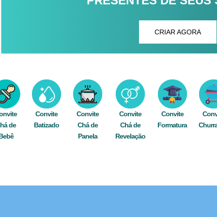
PRESENTES DE SEUS
CRIAR AGORA
onvite
Convite
Convite
Convite
Convite
Conv
há de
Batizado
Chá de
Chá de
Formatura
Churr
Bebê
Panela
Revelação