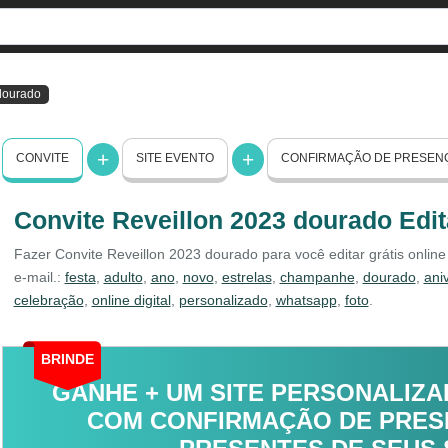
dourado
CONVITE
SITE EVENTO
CONFIRMAÇÃO DE PRESEN
Convite Reveillon 2023 dourado Edit
Fazer Convite Reveillon 2023 dourado para você editar grátis onlin
e-mail.:
festa
,
adulto
,
ano
,
novo
,
estrelas
,
champanhe
,
dourado
,
ani
celebração
,
online digital
,
personalizado
,
whatsapp
,
foto
.
BRINDE
GANHE + UM SITE PERSONALIZA
COM CONFIRMAÇÃO DE PRESE