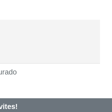
urado
ites!