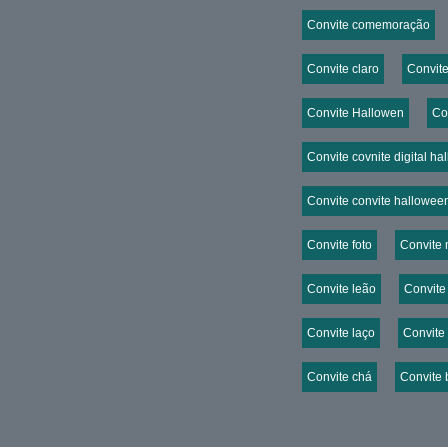
Convite comemoração
Convite claro
Convit
Convite Hallowen
Co
Convite covnite digital h
Convite convite hallowee
Convite foto
Convite
Convite leão
Convite
Convite laço
Convite
Convite chá
Convite