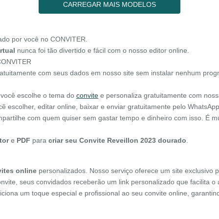
CARREGAR MAIS MODELOS
ado por você no CONVITER.
rtual
nunca foi tão divertido e fácil com o nosso editor online.
o CONVITER
ratuitamente com seus dados em nosso site sem instalar nenhum prog
, você escolhe o tema do
convite
e personaliza gratuitamente com noss
ê escolher, editar online, baixar e enviar gratuitamente pelo WhatsAp
compartilhe com quem quiser sem gastar tempo e dinheiro com isso. É m
tor
e
PDF
para
criar seu Convite Reveillon 2023 dourado
.
ites online
personalizados. Nosso serviço oferece um site exclusivo p
onvite, seus convidados receberão um link personalizado que facilita 
diciona um toque especial e profissional ao seu convite online, garant