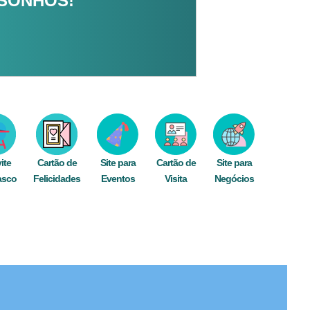
 SONHOS!
ite
Cartão de
Site para
Cartão de
Site para
asco
Felicidades
Eventos
Visita
Negócios