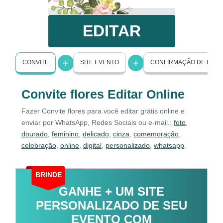
EDITAR
CONVITE
SITE EVENTO
CONFIRMAÇÃO DE PRE
Convite flores Editar Online
Fazer Convite flores para você editar grátis online e
enviar por WhatsApp, Redes Sociais ou e-mail.:
foto
,
dourado
,
feminino
,
delicado
,
cinza
,
comemoração
,
celebração
,
online
,
digital
,
personalizado
,
whatsapp
.
BRINDE
GANHE + UM SITE
PERSONALIZADO DE SEU
EVENTO COM