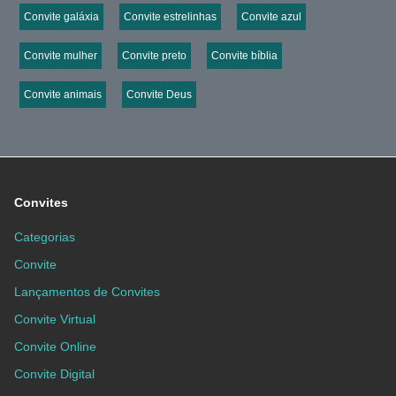
Convite galáxia
Convite estrelinhas
Convite azul
Convite mulher
Convite preto
Convite bíblia
Convite animais
Convite Deus
Convites
Categorias
Convite
Lançamentos de Convites
Convite Virtual
Convite Online
Convite Digital