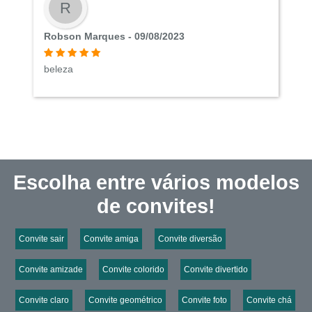
R
Robson Marques - 09/08/2023
beleza
Escolha entre vários modelos
de convites!
Convite sair
Convite amiga
Convite diversão
Convite amizade
Convite colorido
Convite divertido
Convite claro
Convite geométrico
Convite foto
Convite chá