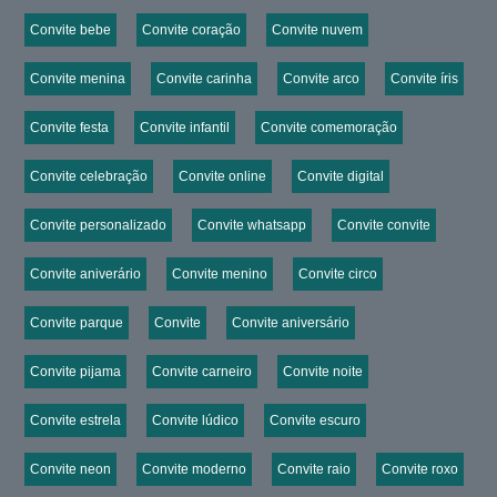
Convite bebe
Convite coração
Convite nuvem
Convite menina
Convite carinha
Convite arco
Convite íris
Convite festa
Convite infantil
Convite comemoração
Convite celebração
Convite online
Convite digital
Convite personalizado
Convite whatsapp
Convite convite
Convite aniverário
Convite menino
Convite circo
Convite parque
Convite
Convite aniversário
Convite pijama
Convite carneiro
Convite noite
Convite estrela
Convite lúdico
Convite escuro
Convite neon
Convite moderno
Convite raio
Convite roxo