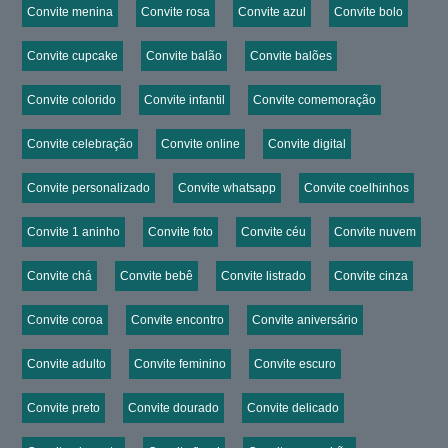
Convite menina
Convite rosa
Convite azul
Convite bolo
Convite cupcake
Convite balão
Convite balões
Convite colorido
Convite infantil
Convite comemoração
Convite celebração
Convite online
Convite digital
Convite personalizado
Convite whatsapp
Convite coelhinhos
Convite 1 aninho
Convite foto
Convite céu
Convite nuvem
Convite chá
Convite bebê
Convite listrado
Convite cinza
Convite coroa
Convite encontro
Convite aniversário
Convite adulto
Convite feminino
Convite escuro
Convite preto
Convite dourado
Convite delicado