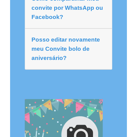
convite por WhatsApp ou
Facebook?
Posso editar novamente
meu Convite bolo de
aniversário?