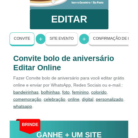
EDITAR
CONVITE
SITE EVENTO
CONFIRMAÇÃO DE PRE
Convite bolo de aniversário
Editar Online
Fazer Convite bolo de aniversário para você editar grátis
online e enviar por WhatsApp, Redes Sociais ou e-mail.:
bandeirinhas
,
bolhinhas
,
foto
,
feminino
,
colorido
,
comemoração
,
celebração
,
online
,
digital
,
personalizado
,
whatsapp
.
BRINDE
GANHE + UM SITE