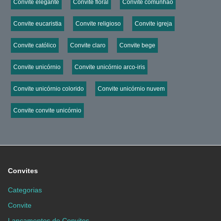
Convite elegante
Convite floral
Convite comunhão
Convite eucaristia
Convite religioso
Convite igreja
Convite católico
Convite claro
Convite bege
Convite unicórnio
Convite unicórnio arco-iris
Convite unicórnio colorido
Convite unicórnio nuvem
Convite convite unicórnio
Convites
Categorias
Convite
Lançamentos de Convites