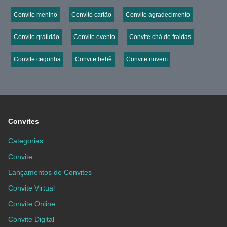
Convite menino
Convite cartão
Convite agradecimento
Convite gratidão
Convite evento
Convite chá de fraldas
Convite cegonha
Convite bebê
Convite nuvem
Convites
Categorias
Convite
Lançamentos de Convites
Convite Virtual
Convite Online
Convite Digital