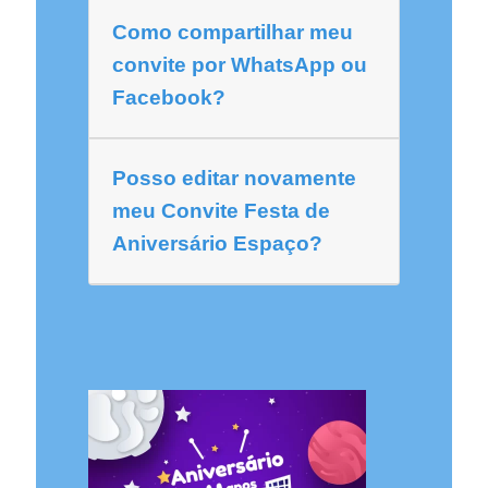
Como compartilhar meu
convite por WhatsApp ou
Facebook?
Posso editar novamente
meu Convite Festa de
Aniversário Espaço?