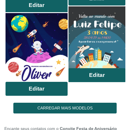
Editar
Editar
Editar
CARREGAR MAIS MODELOS
Encante seus contatos com o
Convite Festa de Aniversário