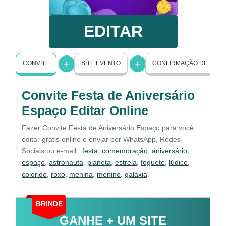
EDITAR
CONVITE
SITE EVENTO
CONFIRMAÇÃO DE PRE
Convite Festa de Aniversário
Espaço Editar Online
Fazer Convite Festa de Aniversário Espaço para você
editar grátis online e enviar por WhatsApp, Redes
Sociais ou e-mail.:
festa
,
comemoração
,
aniversário
,
espaço
,
astronauta
,
planeta
,
estrela
,
foguete
,
lúdico
,
colorido
,
roxo
,
menina
,
menino
,
galáxia
.
BRINDE
GANHE + UM SITE