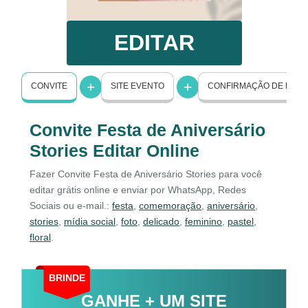
EDITAR
CONVITE
SITE EVENTO
CONFIRMAÇÃO DE PRE
Convite Festa de Aniversário
Stories Editar Online
Fazer Convite Festa de Aniversário Stories para você
editar grátis online e enviar por WhatsApp, Redes
Sociais ou e-mail.:
festa
,
comemoração
,
aniversário
,
stories
,
mídia social
,
foto
,
delicado
,
feminino
,
pastel
,
floral
.
BRINDE
GANHE + UM SITE