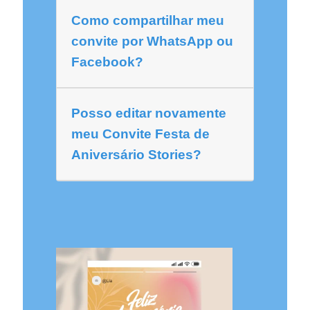
Como compartilhar meu
convite por WhatsApp ou
Facebook?
Posso editar novamente
meu Convite Festa de
Aniversário Stories?