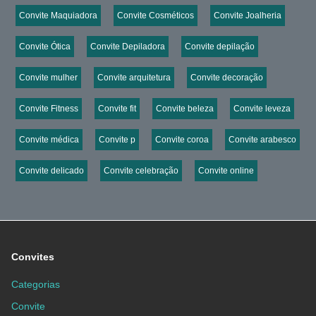
Convite Maquiadora
Convite Cosméticos
Convite Joalheria
Convite Ótica
Convite Depiladora
Convite depilação
Convite mulher
Convite arquitetura
Convite decoração
Convite Fitness
Convite fit
Convite beleza
Convite leveza
Convite médica
Convite p
Convite coroa
Convite arabesco
Convite delicado
Convite celebração
Convite online
Convites
Categorias
Convite