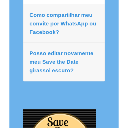
Como compartilhar meu
convite por WhatsApp ou
Facebook?
Posso editar novamente
meu Save the Date
girassol escuro?