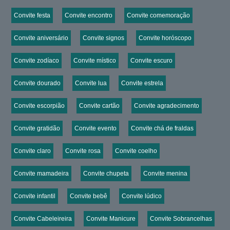
Convite festa
Convite encontro
Convite comemoração
Convite aniversário
Convite signos
Convite horóscopo
Convite zodíaco
Convite místico
Convite escuro
Convite dourado
Convite lua
Convite estrela
Convite escorpião
Convite cartão
Convite agradecimento
Convite gratidão
Convite evento
Convite chá de fraldas
Convite claro
Convite rosa
Convite coelho
Convite mamadeira
Convite chupeta
Convite menina
Convite infantil
Convite bebê
Convite lúdico
Convite Cabeleireira
Convite Manicure
Convite Sobrancelhas