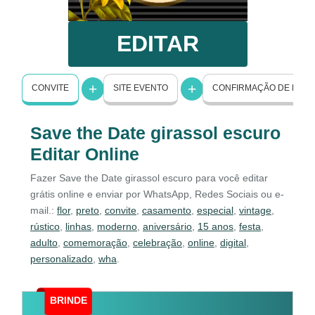
EDITAR
CONVITE
SITE EVENTO
CONFIRMAÇÃO DE PRE
Save the Date girassol escuro
Editar Online
Fazer Save the Date girassol escuro para você editar
grátis online e enviar por WhatsApp, Redes Sociais ou e-
mail.:
flor
,
preto
,
convite
,
casamento
,
especial
,
vintage
,
rústico
,
linhas
,
moderno
,
aniversário
,
15 anos
,
festa
,
adulto
,
comemoração
,
celebração
,
online
,
digital
,
personalizado
,
wha
.
BRINDE