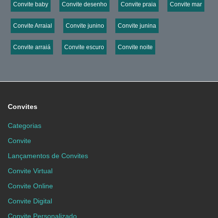
Convite baby
Convite desenho
Convite praia
Convite mar
Convite Arraial
Convite junino
Convite junina
Convite arraiá
Convite escuro
Convite noite
Convites
Categorias
Convite
Lançamentos de Convites
Convite Virtual
Convite Online
Convite Digital
Convite Personalizado