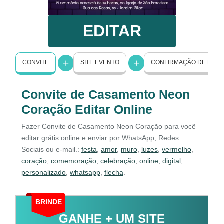
EDITAR
CONVITE
SITE EVENTO
CONFIRMAÇÃO DE PRE
Convite de Casamento Neon
Coração Editar Online
Fazer Convite de Casamento Neon Coração para você
editar grátis online e enviar por WhatsApp, Redes
Sociais ou e-mail.:
festa
,
amor
,
muro
,
luzes
,
vermelho
,
coração
,
comemoração
,
celebração
,
online
,
digital
,
personalizado
,
whatsapp
,
flecha
.
BRINDE
GANHE + UM SITE