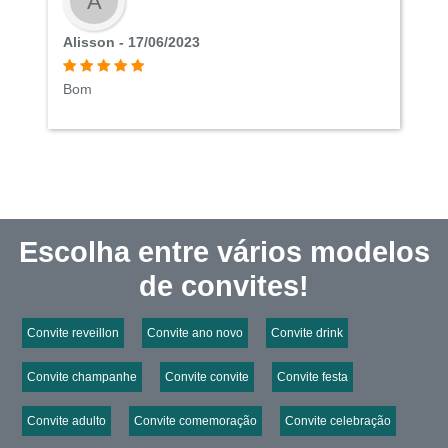
A
Alisson - 17/06/2023
Bom
Escolha entre vários modelos
de convites!
Convite reveillon
Convite ano novo
Convite drink
Convite champanhe
Convite convite
Convite festa
Convite adulto
Convite comemoração
Convite celebração