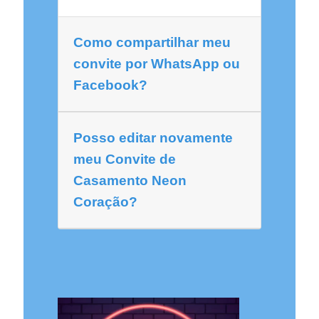
Como compartilhar meu
convite por WhatsApp ou
Facebook?
Posso editar novamente
meu Convite de
Casamento Neon
Coração?