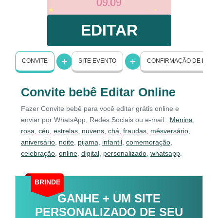
EDITAR
CONVITE
SITE EVENTO
CONFIRMAÇÃO DE PRE
Convite bebê Editar Online
Fazer Convite bebê para você editar grátis online e
enviar por WhatsApp, Redes Sociais ou e-mail.:
Menina
,
rosa
,
céu
,
estrelas
,
nuvens
,
chá
,
fraudas
,
mêsversário
,
aniversário
,
noite
,
pijama
,
infantil
,
comemoração
,
celebração
,
online
,
digital
,
personalizado
,
whatsapp
.
BRINDE
GANHE + UM SITE
PERSONALIZADO DE SEU