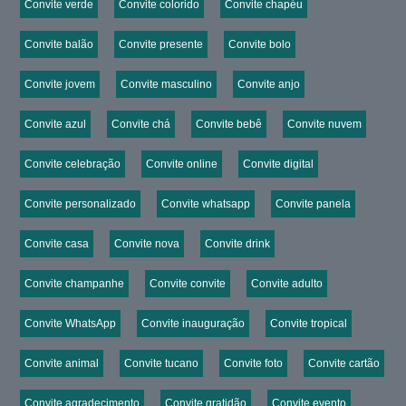
Convite verde
Convite colorido
Convite chapéu
Convite balão
Convite presente
Convite bolo
Convite jovem
Convite masculino
Convite anjo
Convite azul
Convite chá
Convite bebê
Convite nuvem
Convite celebração
Convite online
Convite digital
Convite personalizado
Convite whatsapp
Convite panela
Convite casa
Convite nova
Convite drink
Convite champanhe
Convite convite
Convite adulto
Convite WhatsApp
Convite inauguração
Convite tropical
Convite animal
Convite tucano
Convite foto
Convite cartão
Convite agradecimento
Convite gratidão
Convite evento