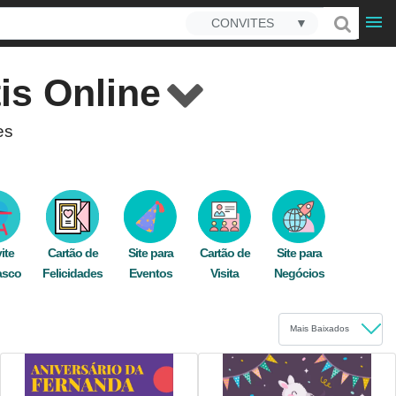
CONVITES
▼
is Online
es
 de modelos à sua disposição.
m nosso editor online sempre pronto, qualquer
es.
ite
Cartão de
Site para
Cartão de
Site para
scubra como é fácil gerenciar a
confirmação
asco
Felicidades
Eventos
Visita
Negócios
seus sonhos, tudo em um só lugar.
 imprima e espalhe felicidade entre seus