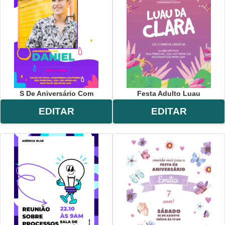
aniversário
,
virtual
,
claro
,
roxo
,
balão
,
bolo
,
divertido
,
lúdico
,
jovem
,
adu
S De Aniversário Com
Festa Adulto Luau
EDITAR
EDITAR