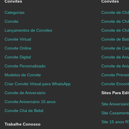
Convites
Convites
Categorias
Convite de Chá
Convite
Convite de Ch
Lançamentos de Convites
Convite de Ch
Convite Virtual
Convite de Bat
Convite Online
Convite de Ca
Convite Digital
Convite de Aniv
Convite Personalizado
Convite de Aniv
Modelos de Convite
Convite Prime
Criar Convite Virtual para WhatsApp
Convite Encontr
Convite de Aniversário
Sites Para Ed
Convite Aniversário 15 anos
Site Aniversár
Convite Chá de Bebê
Site Casamen
Site 15 anos 
Trabalhe Conosco