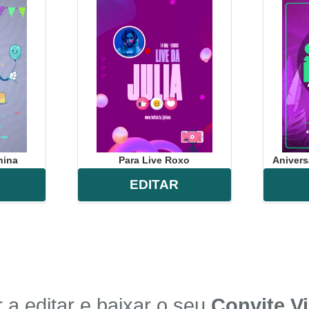
nina
Para Live Roxo
Anivers
EDITAR
a editar e baixar o seu
Convite Vi