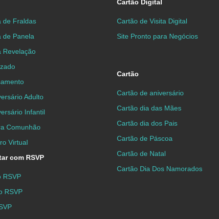
Cartão Digital
 de Fraldas
Cartão de Visita Digital
á de Panela
Site Pronto para Negócios
á Revelação
izado
Cartão
samento
Cartão de aniversário
ersário Adulto
Cartão dia das Mães
ersário Infantil
Cartão dia dos Pais
ira Comunhão
Cartão de Páscoa
o Virtual
Cartão de Natal
itar com RSVP
Cartão Dia Dos Namorados
io RSVP
to RSVP
RSVP