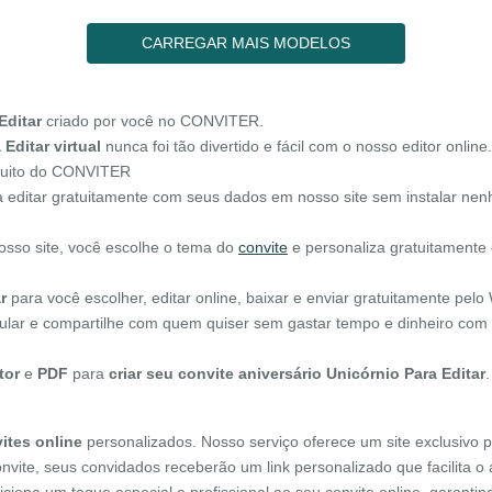
CARREGAR MAIS MODELOS
Editar
criado por você no CONVITER.
Editar virtual
nunca foi tão divertido e fácil com o nosso editor online.
ratuito do CONVITER
 editar gratuitamente com seus dados em nosso site sem instalar ne
osso site, você escolhe o tema do
convite
e personaliza gratuitamente
r
para você escolher, editar online, baixar e enviar gratuitamente pel
elular e compartilhe com quem quiser sem gastar tempo e dinheiro com 
tor
e
PDF
para
criar seu convite aniversário Unicórnio Para Editar
.
ites online
personalizados. Nosso serviço oferece um site exclusivo p
onvite, seus convidados receberão um link personalizado que facilita 
diciona um toque especial e profissional ao seu convite online, garant