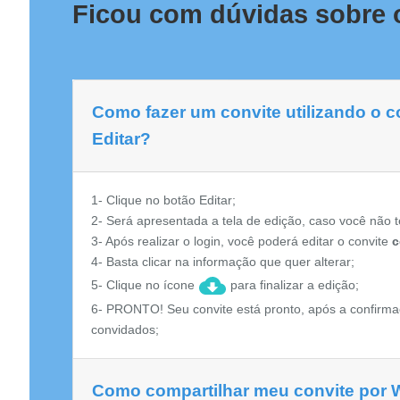
Ficou com dúvidas sobre o
Como fazer um convite utilizando o c
Editar?
1- Clique no botão Editar;
2- Será apresentada a tela de edição, caso você não t
3- Após realizar o login, você poderá editar o convite
c
4- Basta clicar na informação que quer alterar;
5- Clique no ícone
para finalizar a edição;
6- PRONTO! Seu convite está pronto, após a confirma
convidados;
Como compartilhar meu convite por