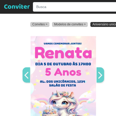
Convites >
Modelos de convites >
Aniversário unic