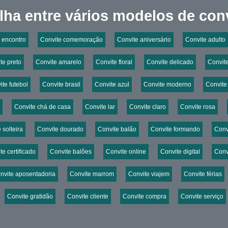
lha entre vários modelos de conv
 encontro
Convite comemoração
Convite aniversário
Convite adulto
te preto
Convite amarelo
Convite floral
Convite delicado
Convit
ite futebol
Convite brasil
Convite azul
Convite moderno
Convite
Convite chá de casa
Convite lar
Convite claro
Convite rosa
 solteira
Convite dourado
Convite balão
Convite formando
Conv
te certificado
Convite balões
Convite online
Convite digital
Conv
nvite aposentadoria
Convite marrom
Convite viajem
Convite férias
Convite gratidão
Convite cliente
Convite compra
Convite serviço