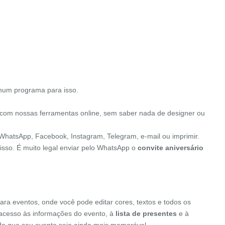
nhum programa para isso.
 com nossas ferramentas online, sem saber nada de designer ou
o WhatsApp, Facebook, Instagram, Telegram, e-mail ou imprimir.
isso. É muito legal enviar pelo WhatsApp o
convite aniversário
ara eventos, onde você pode editar cores, textos e todos os
o acesso às informações do evento, à
lista de presentes
e à
indo que seu evento seja ainda mais memorável.