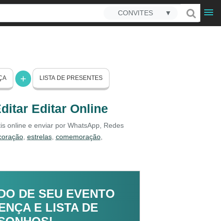
CONVITES
▼
ÇA
LISTA DE PRESENTES
ditar Editar Online
átis online e enviar por WhatsApp, Redes
coração
,
estrelas
,
comemoração
,
DO DE SEU EVENTO
NÇA E LISTA DE