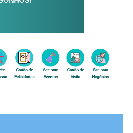
 SONHOS!
ite
Cartão de
Site para
Cartão de
Site para
asco
Felicidades
Eventos
Visita
Negócios