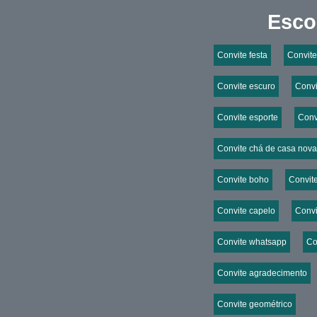
Esco
Convite festa
Convite
Convite escuro
Convi
Convite esporte
Conv
Convite chá de casa nova
Convite boho
Convite
Convite capelo
Convi
Convite whatsapp
Co
Convite agradecimento
Convite geométrico