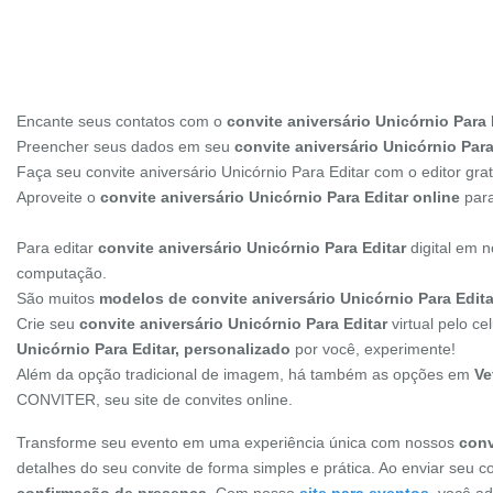
Encante seus contatos com o
convite aniversário Unicórnio Para 
Preencher seus dados em seu
convite aniversário Unicórnio Para 
Faça seu convite aniversário Unicórnio Para Editar com o editor g
Aproveite o
convite aniversário Unicórnio Para Editar online
para
Para editar
convite aniversário Unicórnio Para Editar
digital em n
computação.
São muitos
modelos de convite aniversário Unicórnio Para Edita
Crie seu
convite aniversário Unicórnio Para Editar
virtual pelo c
Unicórnio Para Editar, personalizado
por você, experimente!
Além da opção tradicional de imagem, há também as opções em
Ve
CONVITER, seu site de convites online.
Transforme seu evento em uma experiência única com nossos
conv
detalhes do seu convite de forma simples e prática. Ao enviar seu c
confirmação de presença
. Com nosso
site para eventos
, você a