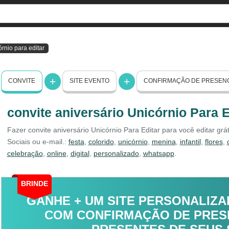
órnio para editar
CONVITE
SITE EVENTO
CONFIRMAÇÃO DE PRESEN
convite aniversário Unicórnio Para E
Fazer convite aniversário Unicórnio Para Editar para você editar gr
Sociais ou e-mail.:
festa
,
colorido
,
unicórnio
,
menina
,
infantil
,
flores
,
celebração
,
online
,
digital
,
personalizado
,
whatsapp
.
BRINDE
GANHE + UM SITE PERSONALIZA
COM CONFIRMAÇÃO DE PRESE