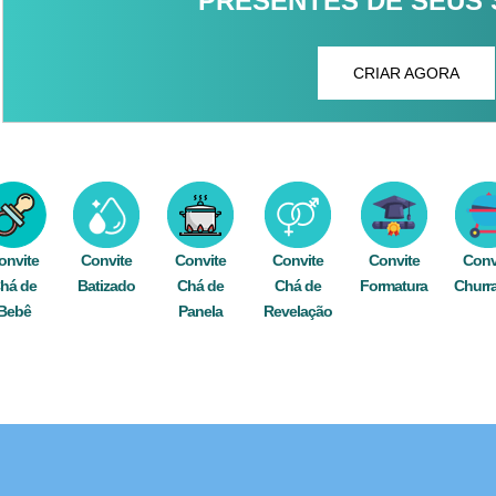
PRESENTES DE SEUS
CRIAR AGORA
onvite
Convite
Convite
Convite
Convite
Conv
há de
Batizado
Chá de
Chá de
Formatura
Churr
Bebê
Panela
Revelação