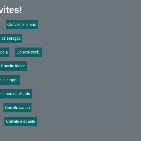
ites!
Convite feminino
e celebração
 bola
Convite troféu
Convite lúdico
ite chapéu
ite personalizado
Convite cartão
Convite elegante