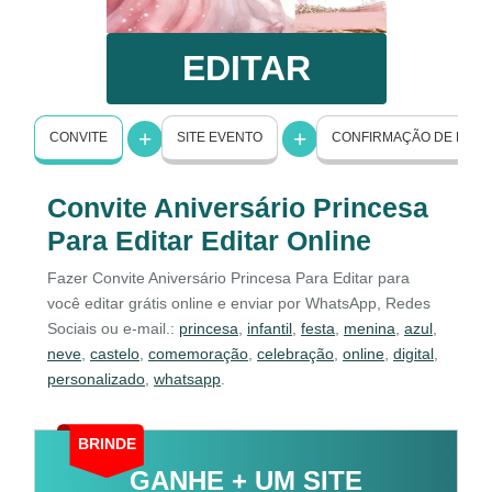
EDITAR
CONVITE
SITE EVENTO
CONFIRMAÇÃO DE PRE
Convite Aniversário Princesa
Para Editar Editar Online
Fazer Convite Aniversário Princesa Para Editar para
você editar grátis online e enviar por WhatsApp, Redes
Sociais ou e-mail.:
princesa
,
infantil
,
festa
,
menina
,
azul
,
neve
,
castelo
,
comemoração
,
celebração
,
online
,
digital
,
personalizado
,
whatsapp
.
BRINDE
GANHE + UM SITE