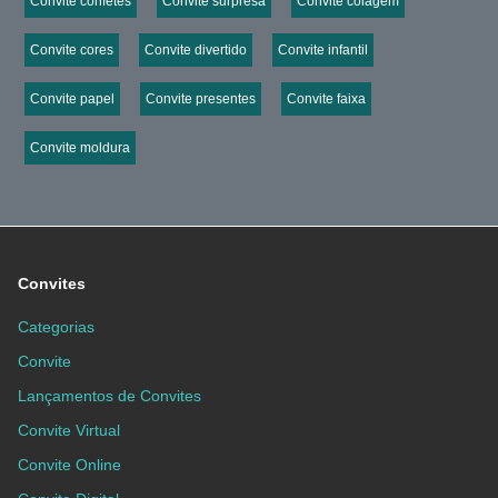
Convite confetes
Convite surpresa
Convite colagem
Convite cores
Convite divertido
Convite infantil
Convite papel
Convite presentes
Convite faixa
Convite moldura
Convites
Categorias
Convite
Lançamentos de Convites
Convite Virtual
Convite Online