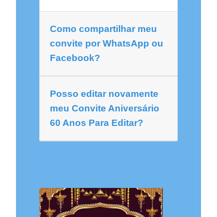
Como compartilhar meu
convite por WhatsApp ou
Facebook?
Posso editar novamente
meu Convite Aniversário
60 Anos Para Editar?