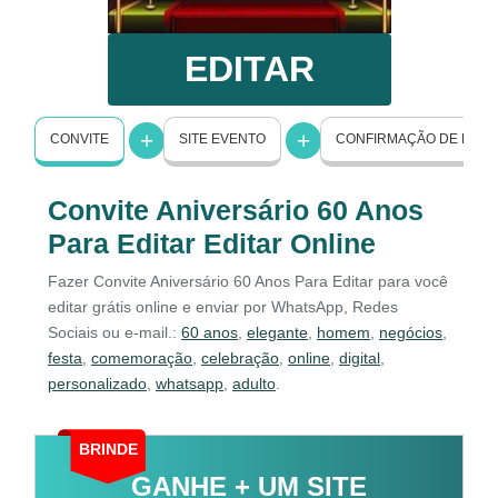
EDITAR
CONVITE
SITE EVENTO
CONFIRMAÇÃO DE PRE
Convite Aniversário 60 Anos
Para Editar Editar Online
Fazer Convite Aniversário 60 Anos Para Editar para você
editar grátis online e enviar por WhatsApp, Redes
Sociais ou e-mail.:
60 anos
,
elegante
,
homem
,
negócios
,
festa
,
comemoração
,
celebração
,
online
,
digital
,
personalizado
,
whatsapp
,
adulto
.
BRINDE
GANHE + UM SITE