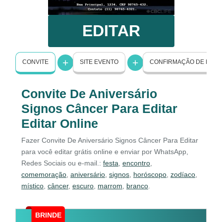
EDITAR
CONVITE
SITE EVENTO
CONFIRMAÇÃO DE PRE
Convite De Aniversário
Signos Câncer Para Editar
Editar Online
Fazer Convite De Aniversário Signos Câncer Para Editar
para você editar grátis online e enviar por WhatsApp,
Redes Sociais ou e-mail.:
festa
,
encontro
,
comemoração
,
aniversário
,
signos
,
horóscopo
,
zodíaco
,
místico
,
câncer
,
escuro
,
marrom
,
branco
.
BRINDE