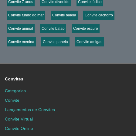
Convite 7 anos
Convite divertido
Convite lúdico
Convite fundo do mar
Convite baleia
Convite cachorro
Convite animal
Convite balão
Convite escuro
Convite menina
Convite panela
Convite amigas
Convites
Categorias
Convite
Lançamentos de Convites
Convite Virtual
Convite Online