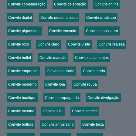
Convite comemoração
Convite celebração
Convite online
Convite digital
Convite personalizado
Convite whatsapp
Convite piquenique
Convite encontro
Convite dinossauro
Convite roxo
Convite claro
Convite visita
Convite realeza
Convite buffet
Convite mansão
Convite casamentos
Convite empresas
Convite dourado
Convite preto
Convite moderno
Convite loja
Convite roupa
Convite boutique
Convite propaganda
Convite divulgação
Convite menino
Convite azul
Convite confete
Convite bolhas
Convite aniversário
Convite festa