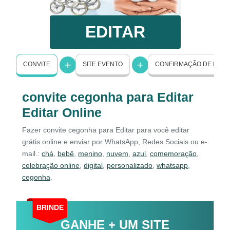
EDITAR
CONVITE
SITE EVENTO
CONFIRMAÇÃO DE PRE
convite cegonha para Editar
Editar Online
Fazer convite cegonha para Editar para você editar
grátis online e enviar por WhatsApp, Redes Sociais ou e-
mail.:
chá
,
bebê
,
menino
,
nuvem
,
azul
,
comemoração
,
celebração online
,
digital
,
personalizado
,
whatsapp
,
cegonha
.
BRINDE
GANHE + UM SITE