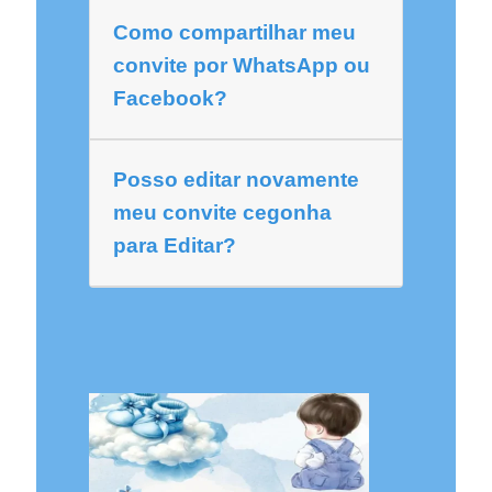
Como compartilhar meu
convite por WhatsApp ou
Facebook?
Posso editar novamente
meu convite cegonha
para Editar?