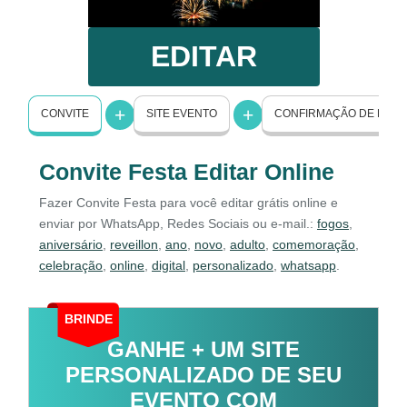
EDITAR
CONVITE
SITE EVENTO
CONFIRMAÇÃO DE PRE
Convite Festa Editar Online
Fazer Convite Festa para você editar grátis online e
enviar por WhatsApp, Redes Sociais ou e-mail.:
fogos
,
aniversário
,
reveillon
,
ano
,
novo
,
adulto
,
comemoração
,
celebração
,
online
,
digital
,
personalizado
,
whatsapp
.
BRINDE
GANHE + UM SITE
PERSONALIZADO DE SEU
EVENTO COM