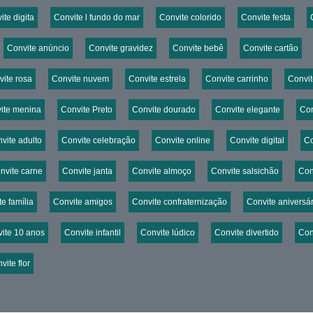
ite digita
Convite l fundo do mar
Convite colorido
Convite festa
Convite anúncio
Convite gravidez
Convite bebê
Convite cartão
ite rosa
Convite nuvem
Convite estrela
Convite carrinho
Convit
ite menina
Convite Preto
Convite dourado
Convite elegante
Con
vite adulto
Convite celebração
Convite online
Convite digital
Co
nvite carne
Convite janta
Convite almoço
Convite salsichão
Con
e família
Convite amigos
Convite confraternização
Convite aniversár
ite 10 anos
Convite infantil
Convite lúdico
Convite divertido
Conv
vite flor