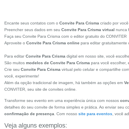
Encante seus contatos com o
Convite Para Crisma
criado por voc
Preencher seus dados em seu
Convite Para Crisma virtual
nunca fo
Faça seu Convite Para Crisma com o editor gratuito do CONVITER
Aproveite o
Convite Para Crisma online
para editar gratuitamente
Para editar
Convite Para Crisma
digital em nosso site, você escol
São muitos
modelos de Convite Para Crisma
para você escolher, e
Crie seu
Convite Para Crisma
virtual pelo celular e compartilhe c
você, experimente!
Além da opção tradicional de imagem, há também as opções em
Ve
CONVITER, seu site de convites online.
Transforme seu evento em uma experiência única com nossos
conv
detalhes do seu convite de forma simples e prática. Ao enviar seu c
confirmação de presença
. Com nosso
site para eventos
, você a
Veja alguns exemplos: