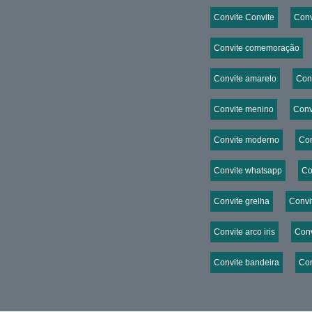
Convite Convite
Conv
Convite comemoração
Convite amarelo
Conv
Convite menino
Conv
Convite moderno
Con
Convite whatsapp
Co
Convite grelha
Convit
Convite arco iris
Conv
Convite bandeira
Con