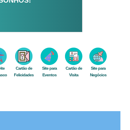
 SONHOS!
ite
Cartão de
Site para
Cartão de
Site para
asco
Felicidades
Eventos
Visita
Negócios