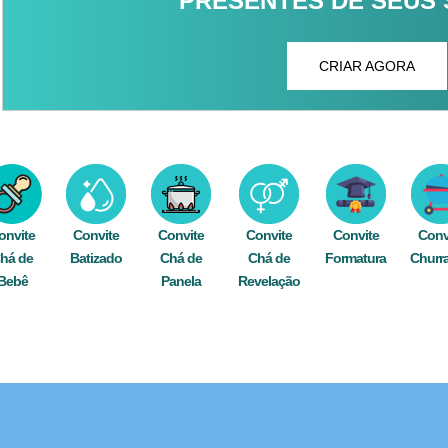
PRESENTES DE SEUS
CRIAR AGORA
onvite
Convite
Convite
Convite
Convite
Conv
há de
Batizado
Chá de
Chá de
Formatura
Churr
Bebê
Panela
Revelação