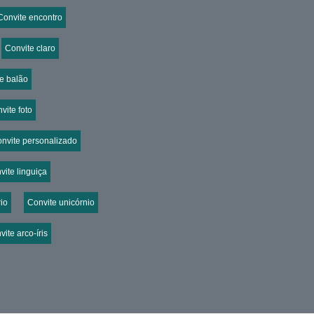
Convite encontro
Convite claro
e balão
vite foto
nvite personalizado
vite linguiça
io
Convite unicórnio
ite arco-íris