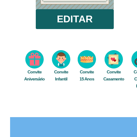
EDITAR
Convite
Convite
Convite
Convite
C
Aniversário
Infantil
15 Anos
Casamento
C