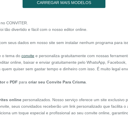
CARREGAR MAIS MODELOS
ê no CONVITER.
i tão divertido e fácil com o nosso editor online.
 com seus dados em nosso site sem instalar nenhum programa para is
he o tema do
convite
e personaliza gratuitamente com nossas ferrament
ditar online, baixar e enviar gratuitamente pelo WhatsApp, Facebook, 
om quem quiser sem gastar tempo e dinheiro com isso. É muito legal e
tor
e
PDF
para
criar seu Convite Para Crisma
.
ites online
personalizados. Nosso serviço oferece um site exclusivo p
onvite, seus convidados receberão um link personalizado que facilita 
diciona um toque especial e profissional ao seu convite online, garant