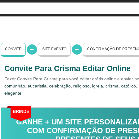
CONVITE
SITE EVENTO
CONFIRMAÇÃO DE PRESEN
Convite Para Crisma Editar Online
Fazer Convite Para Crisma para você editar grátis online e enviar p
comunhão
,
eucaristia
,
celebração
,
religioso
,
igreja
,
crisma
,
católico
,
elegante
.
BRINDE
GANHE + UM SITE PERSONALIZA
COM CONFIRMAÇÃO DE PRESE