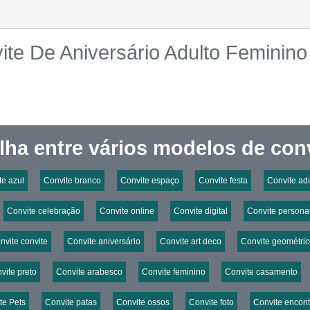
te De Aniversário Adulto Feminin
lha entre vários modelos de conv
te azul
Convite branco
Convite espaço
Convite festa
Convite ad
Convite celebração
Convite online
Convite digital
Convite persona
nvite convite
Convite aniversário
Convite art deco
Convite geométri
vite preto
Convite arabesco
Convite feminino
Convite casamento
te Pets
Convite patas
Convite ossos
Convite foto
Convite encont