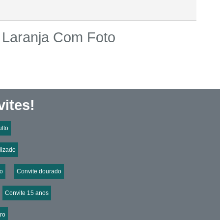
o Laranja Com Foto
ites!
ulto
lizado
co
Convite dourado
Convite 15 anos
ro