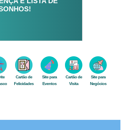
NÇA E LISTA DE
 SONHOS!
ite
Cartão de
Site para
Cartão de
Site para
asco
Felicidades
Eventos
Visita
Negócios