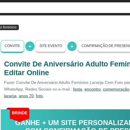
to feminino
CONVITE
SITE EVENTO
CONFIRMAÇÃO DE PRESEN
Convite De Aniversário Adulto Femi
Editar Online
Fazer Convite De Aniversário Adulto Feminino Laranja Com Foto para 
WhatsApp, Redes Sociais ou e-mail.:
festa
,
encontro
,
comemoração
laranja
,
anos 70
,
foto
.
BRINDE
GANHE + UM SITE PERSONALIZA