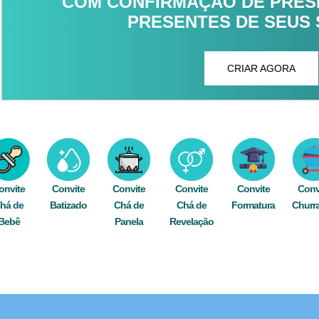
COM CONFIRMAÇÃO DE PRESE
PRESENTES DE SEUS
CRIAR AGORA
onvite
Convite
Convite
Convite
Convite
Conv
há de
Batizado
Chá de
Chá de
Formatura
Churr
Bebê
Panela
Revelação