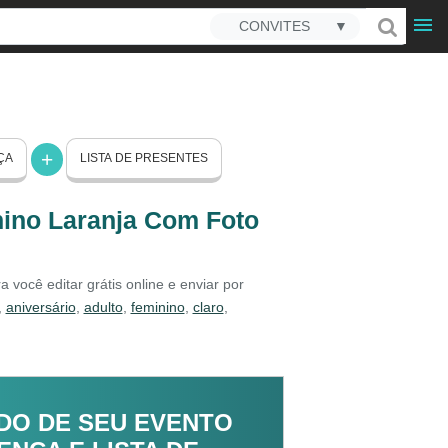
CONVITES
▼
ÇA
LISTA DE PRESENTES
nino Laranja Com Foto
você editar grátis online e enviar por
,
aniversário
,
adulto
,
feminino
,
claro
,
DO DE SEU EVENTO