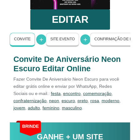
EDITAR
CONVITE
SITE EVENTO
CONFIRMAÇÃO DE PRE
Convite De Aniversário Neon
Escuro Editar Online
Fazer Convite De Aniversário Neon Escuro para você
editar grátis online e enviar por WhatsApp, Redes
Sociais ou e-mail.:
festa
,
encontro
,
comemoração
,
confraternização
,
neon
,
escuro
,
preto
,
rosa
,
moderno
,
jovem
,
adulto
,
feminino
,
masculino
.
BRINDE
GANHE + UM SITE