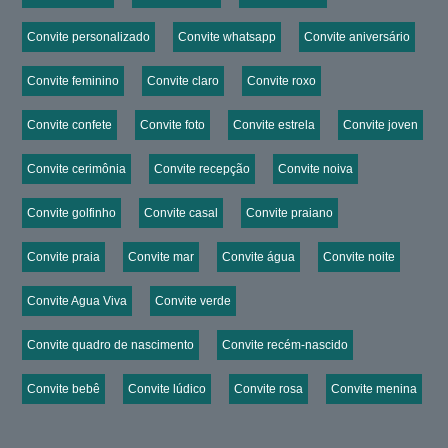
Convite personalizado
Convite whatsapp
Convite aniversário
Convite feminino
Convite claro
Convite roxo
Convite confete
Convite foto
Convite estrela
Convite joven
Convite cerimônia
Convite recepção
Convite noiva
Convite golfinho
Convite casal
Convite praiano
Convite praia
Convite mar
Convite água
Convite noite
Convite Agua Viva
Convite verde
Convite quadro de nascimento
Convite recém-nascido
Convite bebê
Convite lúdico
Convite rosa
Convite menina