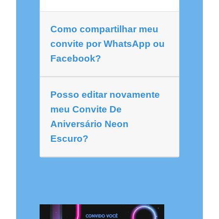
Como compartilhar meu
convite por WhatsApp ou
Facebook?
Posso editar novamente
meu Convite De
Aniversário Neon
Escuro?