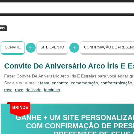
Íris
CONVITE
SITE EVENTO
CONFIRMAÇÃO DE PRESEN
Convite De Aniversário Arco Íris E E
Fazer Convite De Aniversário Arco Íris E Estrelas para você editar g
Sociais ou e-mail.:
festa
,
encontro
,
comemoração
,
confraternização
rosa
,
roxo
,
delicado
,
feminino
.
BRINDE
GANHE + UM SITE PERSONALIZA
COM CONFIRMAÇÃO DE PRESE