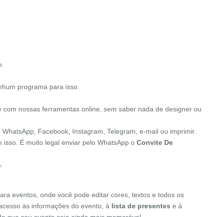
e.
enhum programa para isso.
e com nossas ferramentas online, sem saber nada de designer ou
lo WhatsApp, Facebook, Instagram, Telegram, e-mail ou imprimir.
m isso. É muito legal enviar pelo WhatsApp o
Convite De
s
.
ara eventos, onde você pode editar cores, textos e todos os
o acesso às informações do evento, à
lista de presentes
e à
indo que seu evento seja ainda mais memorável.