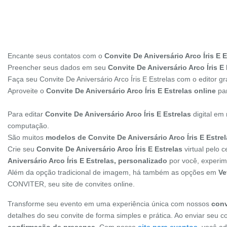
Encante seus contatos com o
Convite De Aniversário Arco Íris E E
Preencher seus dados em seu
Convite De Aniversário Arco Íris E 
Faça seu Convite De Aniversário Arco Íris E Estrelas com o editor 
Aproveite o
Convite De Aniversário Arco Íris E Estrelas online
par
Para editar
Convite De Aniversário Arco Íris E Estrelas
digital em
computação.
São muitos
modelos de Convite De Aniversário Arco Íris E Estre
Crie seu
Convite De Aniversário Arco Íris E Estrelas
virtual pelo 
Aniversário Arco Íris E Estrelas, personalizado
por você, experim
Além da opção tradicional de imagem, há também as opções em
Ve
CONVITER, seu site de convites online.
Transforme seu evento em uma experiência única com nossos
conv
detalhes do seu convite de forma simples e prática. Ao enviar seu c
confirmação de presença
. Com nosso
site para eventos
, você a