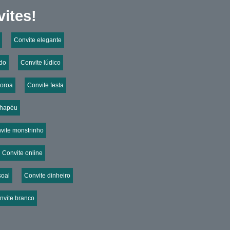
ites!
Convite elegante
ido
Convite lúdico
coroa
Convite festa
chapéu
vite monstrinho
Convite online
soal
Convite dinheiro
nvite branco