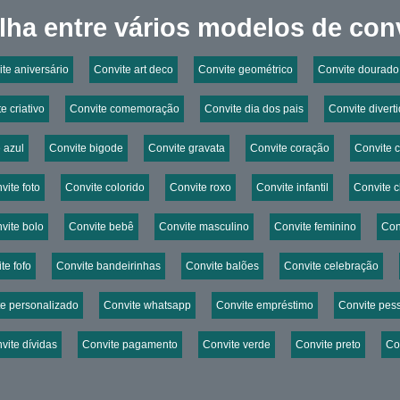
lha entre vários modelos de conv
te aniversário
Convite art deco
Convite geométrico
Convite dourado
e criativo
Convite comemoração
Convite dia dos pais
Convite divert
 azul
Convite bigode
Convite gravata
Convite coração
Convite 
vite foto
Convite colorido
Convite roxo
Convite infantil
Convite 
vite bolo
Convite bebê
Convite masculino
Convite feminino
Con
te fofo
Convite bandeirinhas
Convite balões
Convite celebração
te personalizado
Convite whatsapp
Convite empréstimo
Convite pes
vite dívidas
Convite pagamento
Convite verde
Convite preto
Co