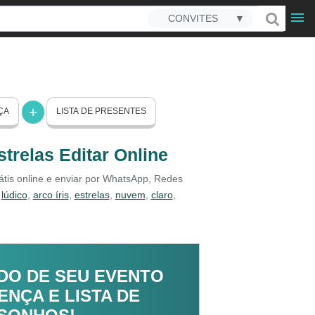
CONVITES
▼
ÇA
LISTA DE PRESENTES
strelas Editar Online
rátis online e enviar por WhatsApp, Redes
,
lúdico
,
arco íris
,
estrelas
,
nuvem
,
claro
,
DO DE SEU EVENTO
NÇA E LISTA DE