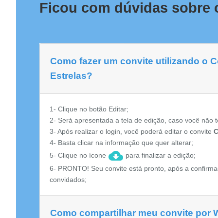
Ficou com dúvidas sobre o
Como fazer um convite utilizando o Co
Estrelas?
1- Clique no botão Editar;
2- Será apresentada a tela de edição, caso você não t
3- Após realizar o login, você poderá editar o convite
C
4- Basta clicar na informação que quer alterar;
5- Clique no ícone
para finalizar a edição;
6- PRONTO! Seu convite está pronto, após a confirma
convidados;
Como compartilhar meu convite por