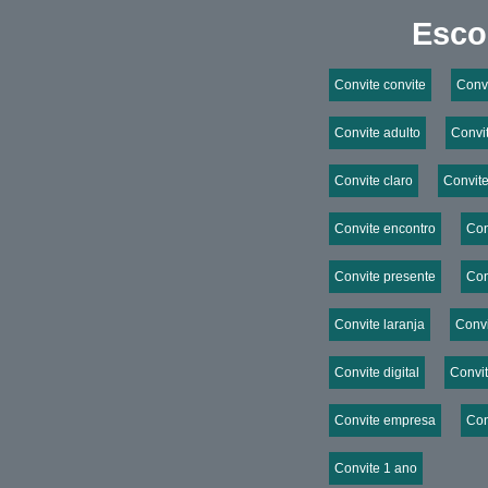
Esco
Convite convite
Convi
Convite adulto
Convit
Convite claro
Convite
Convite encontro
Con
Convite presente
Con
Convite laranja
Convi
Convite digital
Convi
Convite empresa
Con
Convite 1 ano