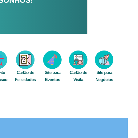
 SONHOS!
ite
Cartão de
Site para
Cartão de
Site para
asco
Felicidades
Eventos
Visita
Negócios