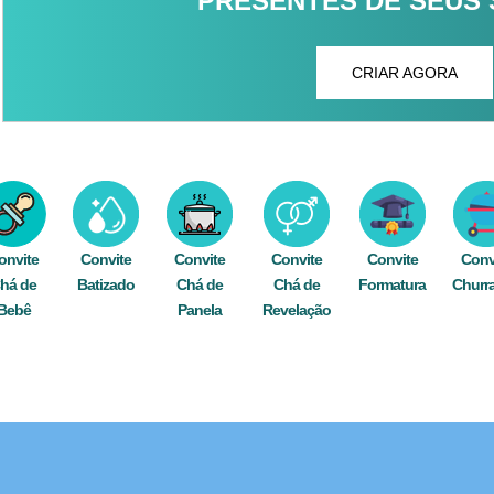
PRESENTES DE SEUS
CRIAR AGORA
onvite
Convite
Convite
Convite
Convite
Conv
há de
Batizado
Chá de
Chá de
Formatura
Churr
Bebê
Panela
Revelação