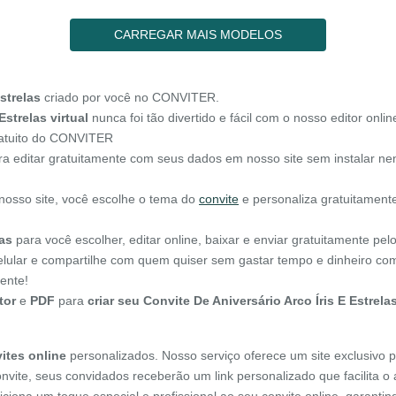
CARREGAR MAIS MODELOS
strelas
criado por você no CONVITER.
Estrelas virtual
nunca foi tão divertido e fácil com o nosso editor onlin
gratuito do CONVITER
a editar gratuitamente com seus dados em nosso site sem instalar n
 nosso site, você escolhe o tema do
convite
e personaliza gratuitament
las
para você escolher, editar online, baixar e enviar gratuitamente pe
celular e compartilhe com quem quiser sem gastar tempo e dinheiro co
ente!
tor
e
PDF
para
criar seu Convite De Aniversário Arco Íris E Estrela
ites online
personalizados. Nosso serviço oferece um site exclusivo p
onvite, seus convidados receberão um link personalizado que facilita 
diciona um toque especial e profissional ao seu convite online, garant