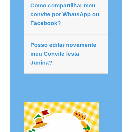
Como compartilhar meu
convite por WhatsApp ou
Facebook?
Posso editar novamente
meu Convite festa
Junina?