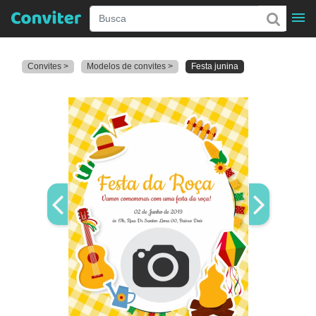
Convites >
Modelos de convites >
Festa junina