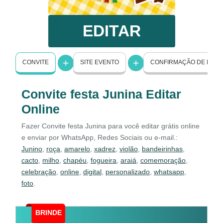
EDITAR
CONVITE
SITE EVENTO
CONFIRMAÇÃO DE PRE
Convite festa Junina Editar
Online
Fazer Convite festa Junina para você editar grátis online
e enviar por WhatsApp, Redes Sociais ou e-mail.:
Junino
,
roça
,
amarelo
,
xadrez
,
violão
,
bandeirinhas
,
cacto
,
milho
,
chapéu
,
fogueira
,
araiá
,
comemoração
,
celebração
,
online
,
digital
,
personalizado
,
whatsapp
,
foto
.
BRINDE