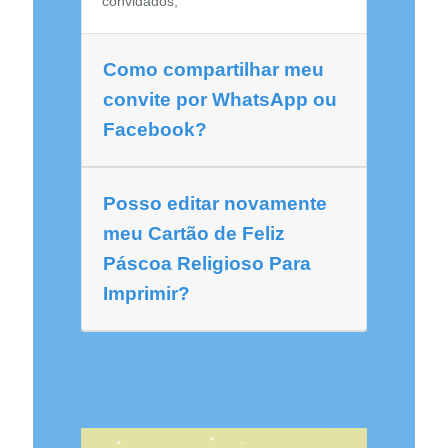
convidados;
Como compartilhar meu
convite por WhatsApp ou
Facebook?
Posso editar novamente
meu Cartão de Feliz
Páscoa Religioso Para
Imprimir?