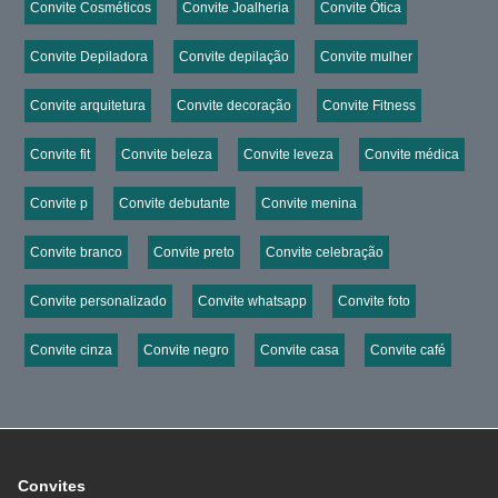
Convite Cosméticos
Convite Joalheria
Convite Ótica
Convite Depiladora
Convite depilação
Convite mulher
Convite arquitetura
Convite decoração
Convite Fitness
Convite fit
Convite beleza
Convite leveza
Convite médica
Convite p
Convite debutante
Convite menina
Convite branco
Convite preto
Convite celebração
Convite personalizado
Convite whatsapp
Convite foto
Convite cinza
Convite negro
Convite casa
Convite café
Convites