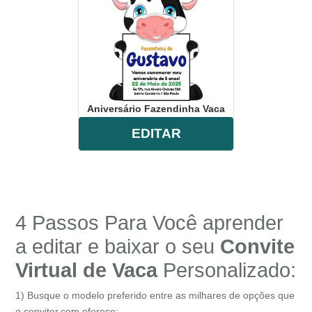
fazenda
,
foto
,
menino
,
animais
,
cachorro
,
cavalo
,
vaca
,
galinha
,
fazendeiro
,
vaca
,
boi
,
comemoração
,
celebração
,
online
,
digital
,
personalizado
,
whatsapp
,
infantil
.
Aniversário Fazendinha Vaca
EDITAR
4 Passos Para Você aprender
a editar e baixar o seu
Convite
Virtual de
Vaca
Personalizado:
1) Busque o modelo preferido entre as milhares de opções que
o conviter.com oferece;