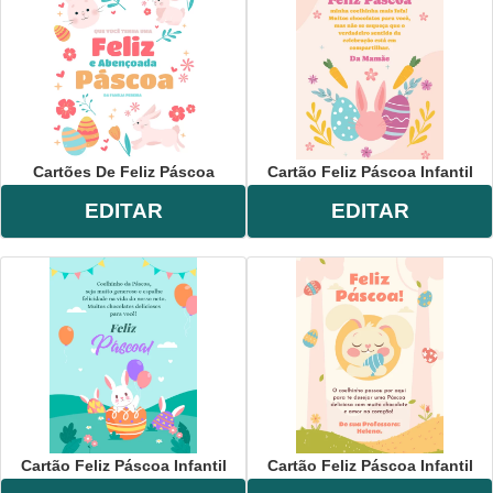
comemoração
,
feriado
,
religioso
,
páscoa
,
coelho
,
ovo
,
divertido
,
colorido
,
lúdico
,
coração
,
estrela
,
flor
,
claro
.
Cartões De Feliz Páscoa
Cartão Feliz Páscoa Infantil
EDITAR
EDITAR
Cartão Feliz Páscoa Infantil
Cartão Feliz Páscoa Infantil