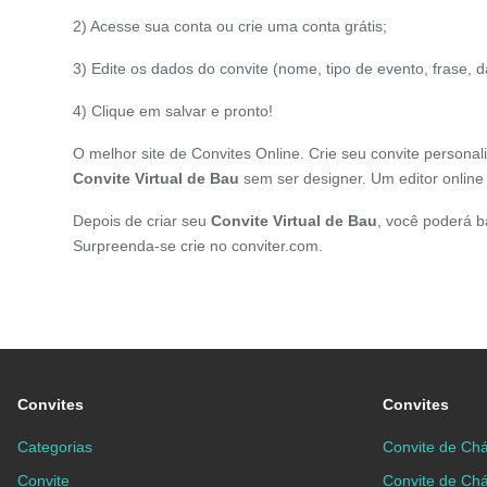
2) Acesse sua conta ou crie uma conta grátis;
3) Edite os dados do convite (nome, tipo de evento, frase, 
4) Clique em salvar e pronto!
O melhor site de Convites Online. Crie seu convite persona
Convite Virtual de
Bau
sem ser designer. Um editor online
Depois de criar seu
Convite Virtual de
Bau
, você poderá b
Surpreenda-se crie no conviter.com.
Convites
Convites
Categorias
Convite de Chá
Convite
Convite de Ch