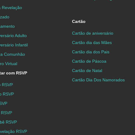
á Revelação
izado
Cartão
samento
Cartão de aniversário
ersário Adulto
Cartão dia das Mães
ersário Infantil
Cartão dia dos Pais
ira Comunhão
Cartão de Páscoa
o Virtual
Cartão de Natal
itar com RSVP
Cartão Dia Dos Namorados
io RSVP
to RSVP
RSVP
a RSVP
ebê RSVP
evelação RSVP