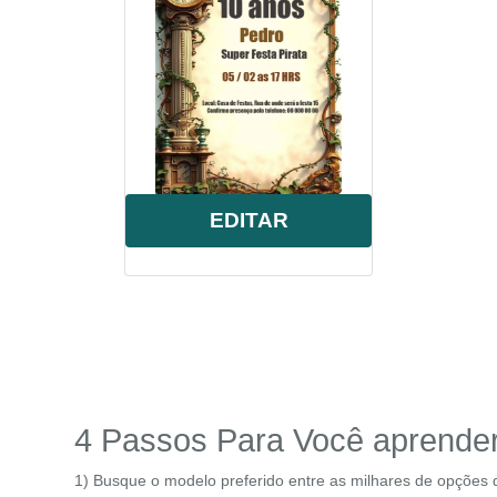
festa
,
menino
,
barc
EDITAR
4 Passos Para Você aprender 
1) Busque o modelo preferido entre as milhares de opções 