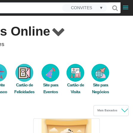
CONVITES
▼
is Online
es
 de modelos à sua disposição.
m nosso editor online sempre pronto, qualquer
es.
ite
Cartão de
Site para
Cartão de
Site para
scubra como é fácil gerenciar a
confirmação
asco
Felicidades
Eventos
Visita
Negócios
seus sonhos, tudo em um só lugar.
 imprima e espalhe felicidade entre seus