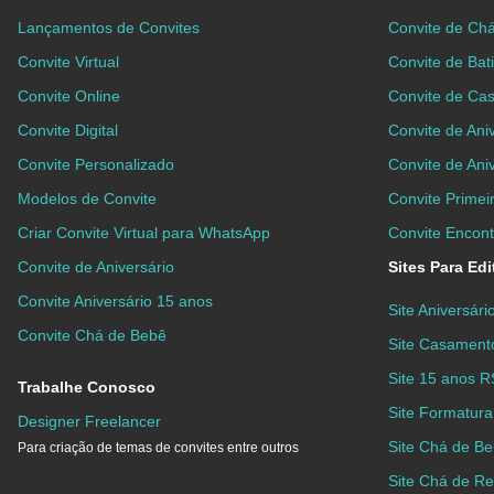
Lançamentos de Convites
Convite de Ch
Convite Virtual
Convite de Bat
Convite Online
Convite de Ca
Convite Digital
Convite de Aniv
Convite Personalizado
Convite de Aniv
Modelos de Convite
Convite Prime
Criar Convite Virtual para WhatsApp
Convite Encontr
Convite de Aniversário
Sites Para Ed
Convite Aniversário 15 anos
Site Aniversár
Convite Chá de Bebê
Site Casamen
Site 15 anos 
Trabalhe Conosco
Site Formatur
Designer Freelancer
Site Chá de B
Para criação de temas de convites entre outros
Site Chá de R