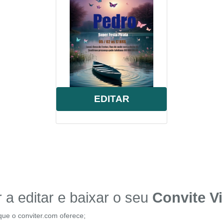
o
,
bau
,
mapa
,
tesouro
,
infantil
,
celebração
,
comemoração
,
online
,
pers
EDITAR
a editar e baixar o seu
Convite Vi
que o conviter.com oferece;