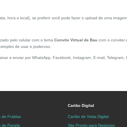
data, hora e local), se preferir você pode fazer o upload de uma imagem
lizado pelo celular com o tema
Convite Virtual de
Bau
com o conviter.
 simples de usar e poderoso.
aixar e enviar por WhatsApp, Facebook, Instagram, E-mail, Telegram, 
Cartão Digital
 de Fraldas
Cartão de Visita Digital
á de Panela
Site Pronto para Negócios