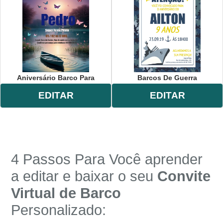
festa
,
menino
,
barco
,
bau
,
mapa
,
tesouro
,
infantil
,
celebração
,
comemoração
,
online
,
personalizado
,
whatsapp
.
Aniversário Barco Para
Barcos De Guerra
EDITAR
EDITAR
4 Passos Para Você aprender
a editar e baixar o seu
Convite
Virtual de
Barco
Personalizado: