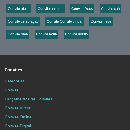
Convite bíblia
Convite animais
Convite Deus
Convite chá
Convite celebração
Convite Convite virtual
Convite neve
Convite rave
Convite noite
Convite adulto
Convites
Categorias
Convite
Lançamentos de Convites
Convite Virtual
Convite Online
Convite Digital