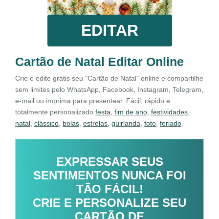
EDITAR
Cartão de Natal Editar Online
Crie e edite grátis seu "Cartão de Natal" online e compartilhe
sem limites pelo WhatsApp, Facebook, Instagram, Telegram,
e-mail ou imprima para presentear. Fácil, rápido e
totalmente personalizado
festa
,
fim de ano
,
festividades
,
natal
,
clássico
,
bolas
,
estrelas
,
guirlanda
,
foto
,
feriado
.
EXPRESSAR SEUS
SENTIMENTOS NUNCA FOI
TÃO FÁCIL!
CRIE E PERSONALIZE SEU
CARTÃO DE