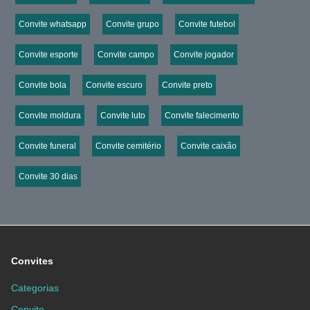
Convite whatsapp
Convite grupo
Convite futebol
Convite esporte
Convite campo
Convite jogador
Convite bola
Convite escuro
Convite preto
Convite moldura
Convite luto
Convite falecimento
Convite funeral
Convite cemitério
Convite caixão
Convite 30 dias
Convites
Categorias
Convite