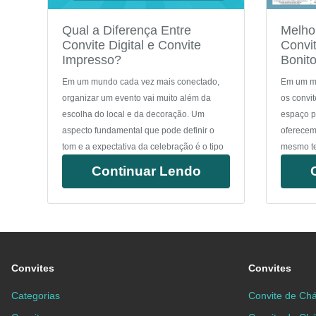
Qual a Diferença Entre
Melho
Convite Digital e Convite
Convit
Impresso?
Bonit
Em um mundo cada vez mais conectado,
Em um mu
organizar um evento vai muito além da
os convit
escolha do local e da decoração. Um
espaço p
aspecto fundamental que pode definir o
oferecem.
tom e a expectativa da celebração é o tipo
mesmo te
Continuar Lendo
Convites
Convites
Categorias
Convite de Chá