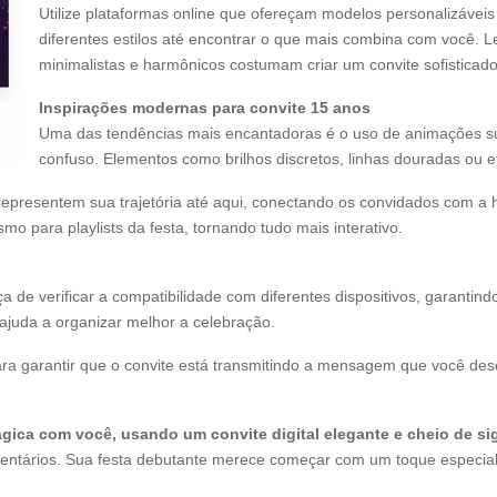
Utilize plataformas online que ofereçam modelos personalizáveis
diferentes estilos até encontrar o que mais combina com você. L
minimalistas e harmônicos costumam criar um convite sofisticado
Inspirações modernas para convite 15 anos
Uma das tendências mais encantadoras é o uso de animações suti
confuso. Elementos como brilhos discretos, linhas douradas ou 
representem sua trajetória até aqui, conectando os convidados com a h
mo para playlists da festa, tornando tudo mais interativo.
ça de verificar a compatibilidade com diferentes dispositivos, garantin
ajuda a organizar melhor a celebração.
ra garantir que o convite está transmitindo a mensagem que você dese
ica com você, usando um convite digital elegante e cheio de sig
omentários. Sua festa debutante merece começar com um toque especial