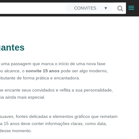
CONVITES
▼
gantes
o, uma passagem que marca o início de uma nova fase
so alcance, o
convite 15 anos
pode ser algo moderno,
ebutante de forma prática e encantadora.
ue encante seus convidados e reflita a sua personalidade,
cia ainda mais especial.
 suaves, fontes delicadas e elementos gráficos que remetam
ara 15 anos deve conter informações claras, como data,
o desse momento.