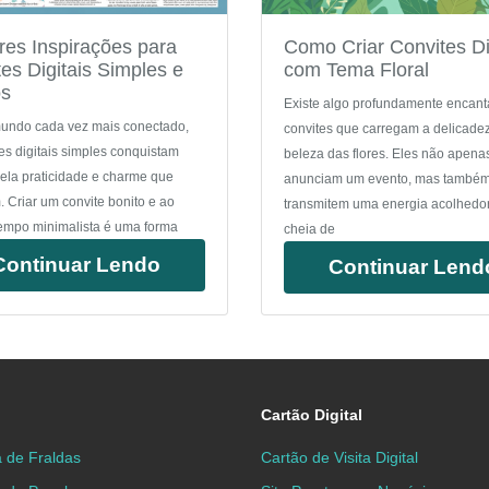
res Inspirações para
Como Criar Convites Di
es Digitais Simples e
com Tema Floral
os
Existe algo profundamente encan
ndo cada vez mais conectado,
convites que carregam a delicade
es digitais simples conquistam
beleza das flores. Eles não apena
ela praticidade e charme que
anunciam um evento, mas també
 Criar um convite bonito e ao
transmitem uma energia acolhedo
mpo minimalista é uma forma
cheia de
Continuar Lendo
Continuar Lend
Cartão Digital
 de Fraldas
Cartão de Visita Digital