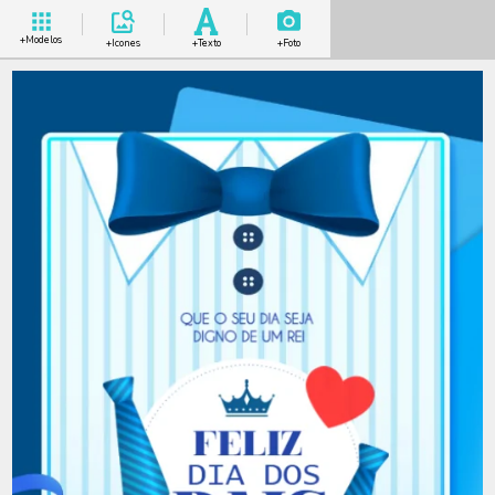
+Modelos
+Icones
+Texto
+Foto