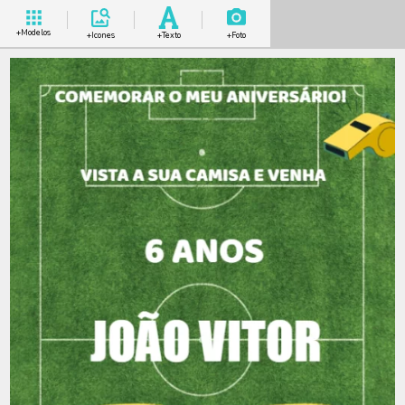
+Modelos
+Icones
+Texto
+Foto