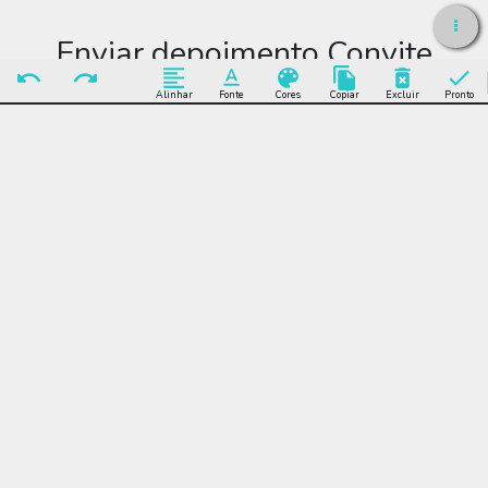
Enviar depoimento Convite
aniversário apito e gramado
Alinhar
Fonte
Cores
Copiar
Excluir
Pronto
Enviar Depoimento
Editar Convite
aniversário apito e
gramado
Muitos modelos incríveis de Convite aniversário apito e gramado
para você editar grátis online e enviar sem limite por WhatsApp,
Facebook, e-mail ou se preferir imprimir.
Convite aniversário apito e gramado , futebol, times, apito,
gramado, bola, gol, juiz, chuteira