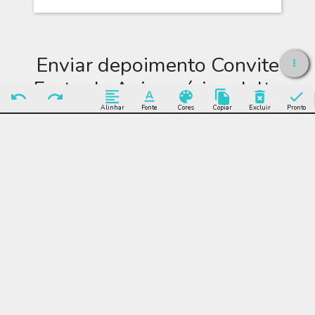
Enviar depoimento Convite
Festa de Aniversário adulto
Alinhar
Fonte
Cores
Copiar
Excluir
Pronto
Enviar Depoimento
Editar Convite Festa de
Aniversário adulto
Muitos modelos incríveis de Convite Festa de Aniversário adulto
para você editar grátis online e enviar sem limite por WhatsApp,
Facebook, e-mail ou se preferir imprimir.
Convite Festa de Aniversário adulto , festa, comemoração,
aniversário, instagram, mídia social, foto, rosa, feminino