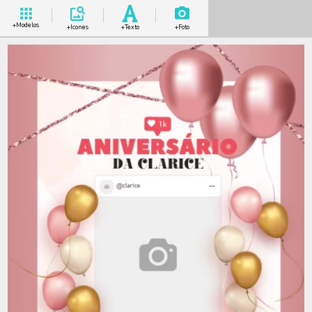
+Modelos
+Icones
+Texto
+Foto